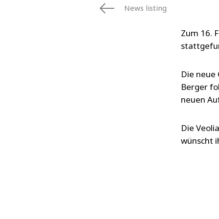
News listing
Zum 16. F
stattgef
Die neue 
Berger fo
neuen Au
Die Veoli
wünscht ih