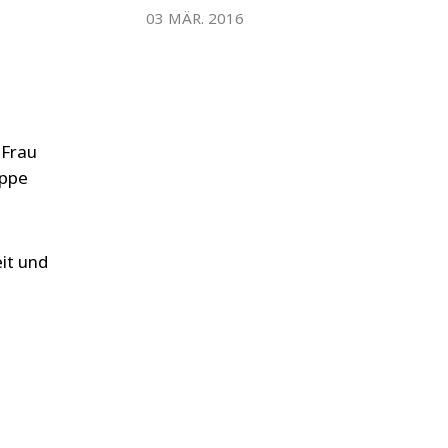
WATER TECHNOLOGIES
03 MÄR. 2016
 Frau
uppe
it und