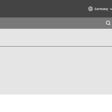
Germany
Specialty Brands
AIR QUALITY
ENGINEERING & CONSULTING
HAZARDOUS WASTE EUROPE
INDUSTRIES GLOBAL SOLUTIONS
NUCLEAR SOLUTIONS
OFIS
SEDE BENELUX
VEOLIA AGRICULTURE