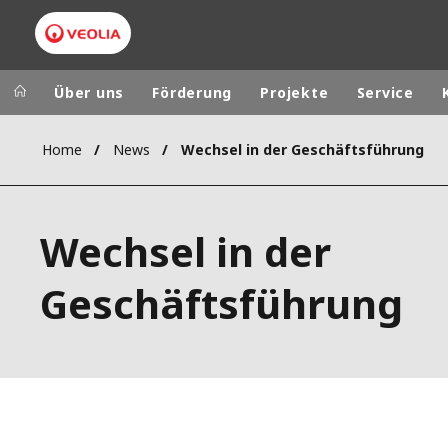
Über uns
Förderung
Projekte
Service
Home
News
Wechsel in der Geschäftsführung
Veolia Group
In the wo
AFRICA - MID
VEOLIA.COM
Wechsel in der
ASIA
CAMPUS
AUSTRALIA 
Geschäftsführung
FOUNDATION
INSTITUTE