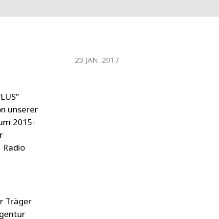
WATER TECHNOLOGIES
23 JAN. 2017
PLUS"
on unserer
aum 2015-
r
1 Radio
er Träger
agentur