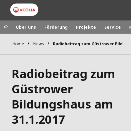
Über uns
Förderung
Projekte
Service
Home
News
Radiobeitrag zum Güstrower Bildungshaus am 31.1.2017
Veolia Group
In the wo
AFRICA - MID
VEOLIA.COM
Radiobeitrag zum
ASIA
CAMPUS
AUSTRALIA 
Güstrower
FOUNDATION
INSTITUTE
Bildungshaus am
31.1.2017