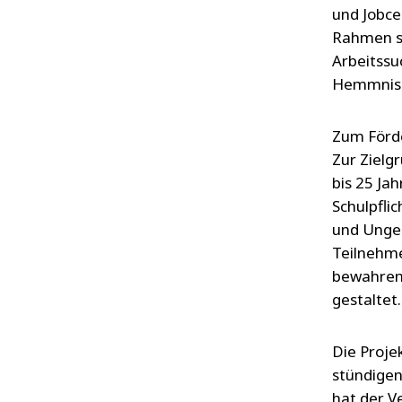
und Jobce
Rahmen se
Arbeitssu
Hemmniss
Zum Förd
Zur Zielg
bis 25 Ja
Schulpfli
und Ungel
Teilnehme
bewahren,
gestaltet
Die Proje
stündigen
hat der V