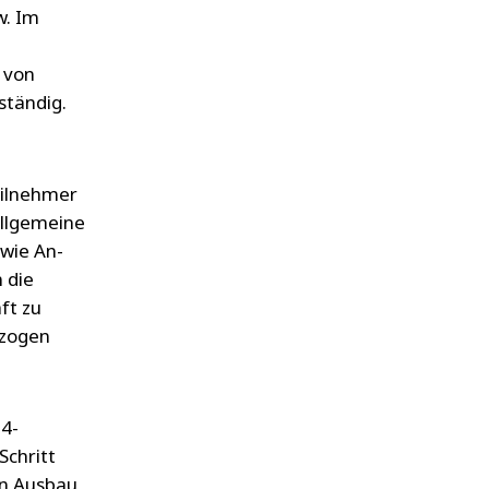
w. Im
 von
ständig.
eilnehmer
allgemeine
owie An-
 die
ft zu
ezogen
24-
Schritt
en Ausbau