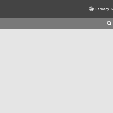
Germany
Specialty Brands
AIR QUALITY
ENGINEERING & CONSULTING
HAZARDOUS WASTE EUROPE
INDUSTRIES GLOBAL SOLUTIONS
NUCLEAR SOLUTIONS
OFIS
SEDE BENELUX
VEOLIA AGRICULTURE