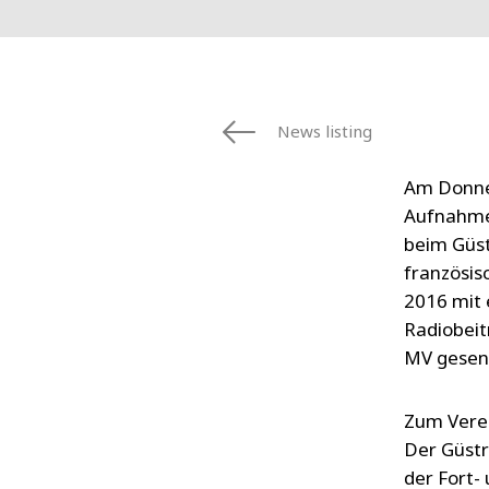
News listing
Am Donner
Aufnahmen
beim Güst
französis
2016 mit 
Radiobeit
MV gesen
Zum Vere
Der Güstr
der Fort-