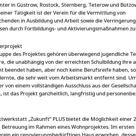
nter in Güstrow, Rostock, Sternberg, Teterow und Bützo
iner Tätigkeit ist der Verein für die Vermittlung von
chenden in Ausbildung und Arbeit sowie die Verringerung
en durch Fortbildungs- und Aktivierungsmaßnahmen zu
erprojekt
ruppe des Projektes gehören überwiegend jugendliche T
hre, die unabhängig von der erreichten Schulbildung ihre 
cht beendet haben, aber noch keine Berufsreife haben, s
ernte, die sehr weit vom Arbeitsmarkt entfernt sind. Um
r von einem vollständigen Ausschluss aus der Gesellscha
 ist das Projekt ganzheitlich, langfristig und personenb
.
ktwerkstatt „Zukunft“ PLUS bietet die Möglichkeit einer 
 Betreuung im Rahmen eines Wohnprojektes. Im ersten 
erein ein renovierungsbedürftiges Haus erworben, dess