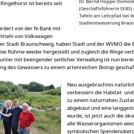
Dr. Bernd Hoppe-Dominik (
ingelhorst ist bereits seit
(Geschäftsführerin SEBS)
Tafeln am Lehrpfad bei R
Stadtentwässerung Brau
rdert von der N-Bank mit
Mitteln von Volkswagen
 der Stadt Braunschweig, haben Stadt und der WVMO die B
ei Rühme wieder hergestellt und zugleich die Wege verb
nter mit beengender seitlicher Verwallung ist nun berei
ung des Gewässers zu einem artenreichen Biotop gescha
Neu ausgebrachtes natürlich
verbessern die Habitat- und
zu einem naturnahen Zustan
abgebaut und eine langgestr
wurde, ist jetzt auch die ök
alle Wasserorganismen wied
symbolischen Spendenüberga