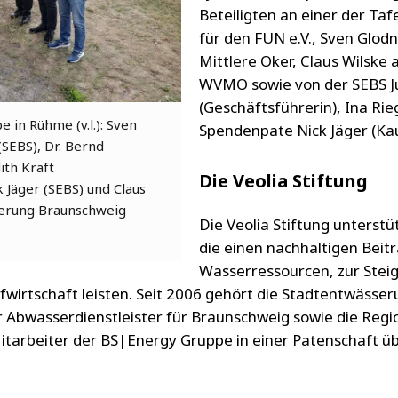
Beteiligten an einer der Ta
für den FUN e.V., Sven Glo
Mittlere Oker, Claus Wilske 
WVMO sowie von der SEBS Ju
(Geschäftsführerin), Ina Rie
in Rühme (v.l.): Sven
Spendenpate Nick Jäger (Ka
SEBS), Dr. Bernd
ith Kraft
Die Veolia Stiftung
 Jäger (SEBS) und Claus
erung Braunschweig
Die Veolia Stiftung unterstü
die einen nachhaltigen Beit
Wasserressourcen, zur Steig
ufwirtschaft leisten. Seit 2006 gehört die Stadtentwäs
 Abwasserdienstleister für Braunschweig sowie die Regio
itarbeiter der BS|Energy Gruppe in einer Patenschaft 