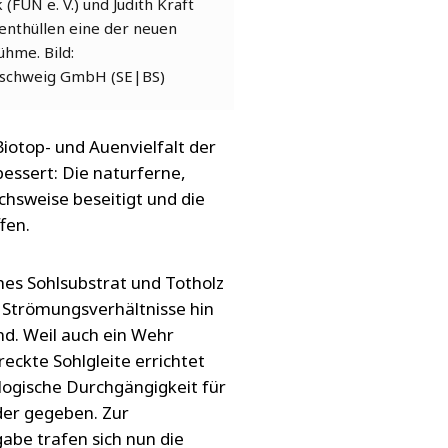
FUN e. V.) und Judith Kraft
 enthüllen eine der neuen
ühme. Bild:
nschweig GmbH (SE|BS)
iotop- und Auenvielfalt der
essert: Die naturferne,
chsweise beseitigt und die
ffen.
es Sohlsubstrat und Totholz
 Strömungsverhältnisse hin
d. Weil auch ein Wehr
eckte Sohlgleite errichtet
ologische Durchgängigkeit für
er gegeben. Zur
be trafen sich nun die