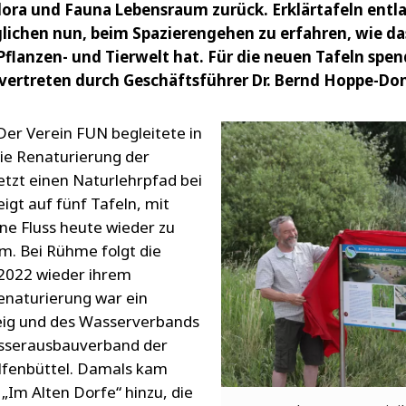
ora und Fauna Lebensraum zurück. Erklärtafeln entl
ichen nun, beim Spazierengehen zu erfahren, wie das
 Pflanzen- und Tierwelt hat. Für die neuen Tafeln spen
 vertreten durch Geschäftsführer Dr. Bernd Hoppe-Do
Der Verein FUN begleitete in
ie Renaturierung der
jetzt einen Naturlehrpfad bei
igt auf fünf Tafeln, mit
e Fluss heute wieder zu
m. Bei Rühme folgt die
 2022 wieder ihrem
Renaturierung war ein
eig und des Wasserverbands
sserausbauverband der
lfenbüttel. Damals kam
 „Im Alten Dorfe“ hinzu, die