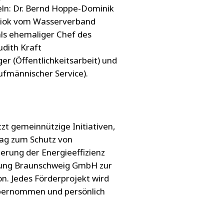
feln: Dr. Bernd Hoppe-Dominik
dniok vom Wasserverband
als ehemaliger Chef des
dith Kraft
ger (Öffentlichkeitsarbeit) und
ufmännischer Service).
tzt gemeinnützige Initiativen,
rag zum Schutz von
erung der Energieeffizienz
serung Braunschweig GmbH zur
n. Jedes Förderprojekt wird
übernommen und persönlich