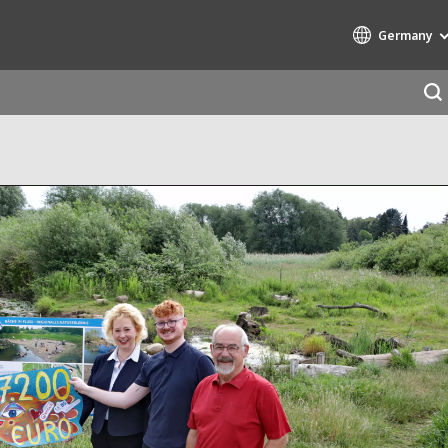
Germany
Specialty Brands
AIR QUALITY
ENGINEERING & CONSULTING
HAZARDOUS WASTE EUROPE
INDUSTRIES GLOBAL SOLUTIONS
NUCLEAR SOLUTIONS
OFIS
SEDE BENELUX
VEOLIA AGRICULTURE