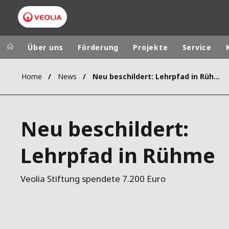
Über uns
Förderung
Projekte
Service
Home
News
Neu beschildert: Lehrpfad in Rühme
Veolia Group
In the wo
AFRICA - MID
VEOLIA.COM
Neu beschildert:
ASIA
CAMPUS
AUSTRALIA 
Lehrpfad in Rühme
FOUNDATION
INSTITUTE
Veolia Stiftung spendete 7.200 Euro