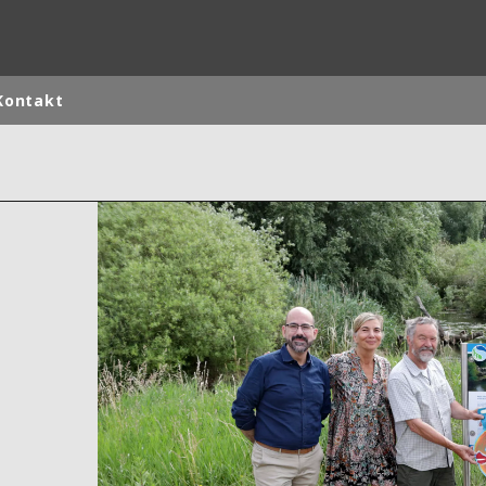
Kontakt
rld
DLE EAST
EUROPE
LATIN AMERICA
AND NEW ZEALAND
NORTH AMERICA