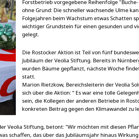
Forstbetrieb vorgegebene Reihenfolge "Buche-
ohne Grund: Die schneller wachsende Ulme kan
Folgejahren beim Wachstum etwas Schatten sp
wichtiger Grundstein für einen gesunden und v
gelegt.
Die Rostocker Aktion ist Teil von fünf bundesw
Jubiläum der Veolia Stiftung. Bereits in Nürnb
wurden Bäume gepflanzt, nächste Woche findet 
statt.
Marion Rietzkow, Bereichsleiterin der Veolia So
sich über die Aktion: “ Es war eine tolle Gelegenh
sein, die Kollegen der anderen Betriebe in Rost
konkreten Beitrag gegen den Klimawandel zu le
er Veolia Stiftung, betont: "Wir möchten mit diesen Pfl
twas schaffen, das über das Jubiläumsjahr hinaus Wirkung