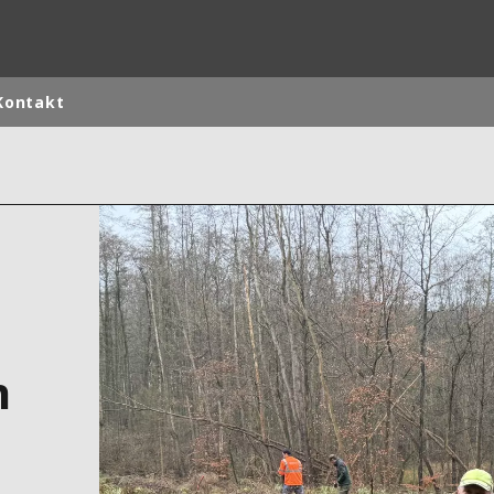
Kontakt
rld
DLE EAST
EUROPE
LATIN AMERICA
AND NEW ZEALAND
NORTH AMERICA
n