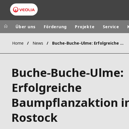
Über uns
Förderung
Projekte
Service
Home
News
Buche-Buche-Ulme: Erfolgreiche Baumpflanzaktion in Rostock
Veolia Group
In the wo
AFRICA - MID
VEOLIA.COM
Buche-Buche-Ulme:
ASIA
CAMPUS
AUSTRALIA 
Erfolgreiche
FOUNDATION
INSTITUTE
Baumpflanzaktion i
Rostock