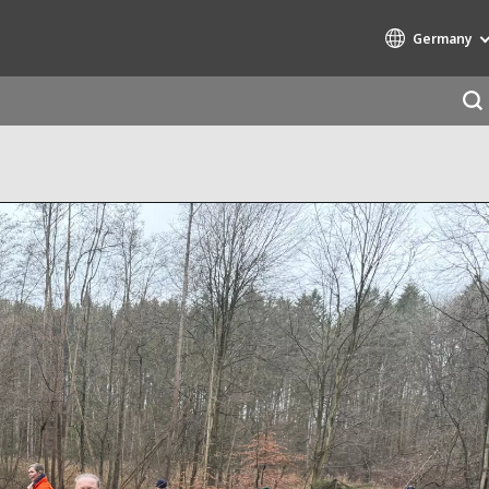
Germany
Specialty Brands
AIR QUALITY
ENGINEERING & CONSULTING
HAZARDOUS WASTE EUROPE
INDUSTRIES GLOBAL SOLUTIONS
NUCLEAR SOLUTIONS
OFIS
SEDE BENELUX
VEOLIA AGRICULTURE