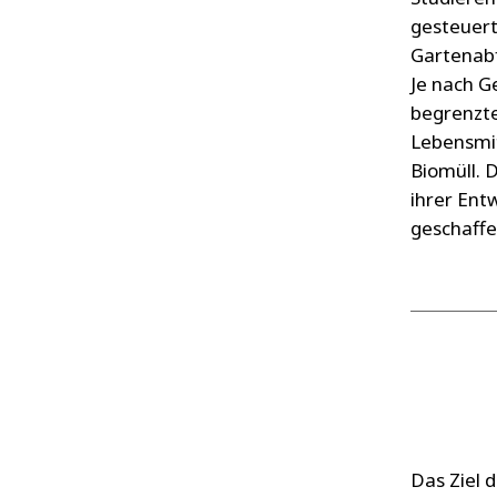
gesteuert
Gartenabf
Je nach G
begrenzte
Lebensmit
Biomüll. 
ihrer Ent
geschaf
Das Ziel 