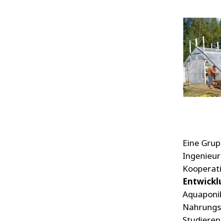
Eine Grup
Ingenieu
Kooperat
Entwickl
Aquaponi
Nahrungsm
Studieren