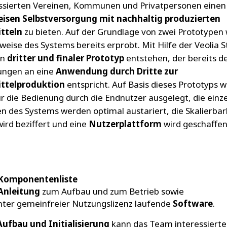
essierten Vereinen, Kommunen und Privatpersonen eine
weisen Selbstversorgung mit nachhaltig produzierten
tteln
zu bieten. Auf der Grundlage von zwei Prototypen
weise des Systems bereits erprobt. Mit Hilfe der Veolia S
in
dritter und finaler Prototyp
entstehen, der bereits d
ungen an eine
Anwendung durch Dritte zur
ttelproduktion
entspricht. Auf Basis dieses Prototyps w
r die Bedienung durch die Endnutzer ausgelegt, die einz
en des Systems werden optimal austariert, die Skalierbar
ird beziffert und eine
Nutzerplattform
wird geschaffen
Komponentenliste
Anleitung
zum Aufbau und zum Betrieb sowie
nter gemeinfreier Nutzungslizenz laufende
Software
.
Aufbau und Initialisierung
kann das Team interessiert