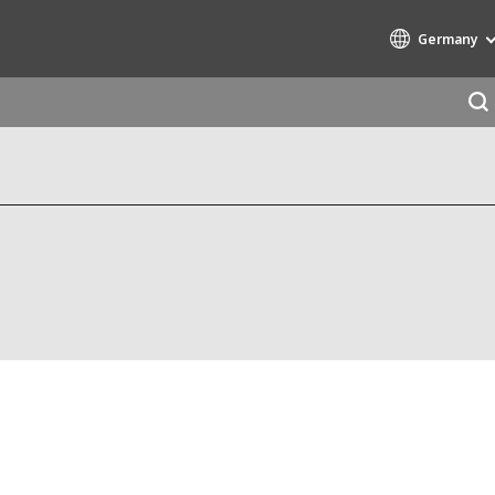
Germany
Specialty Brands
AIR QUALITY
ENGINEERING & CONSULTING
HAZARDOUS WASTE EUROPE
INDUSTRIES GLOBAL SOLUTIONS
NUCLEAR SOLUTIONS
OFIS
SEDE BENELUX
VEOLIA AGRICULTURE