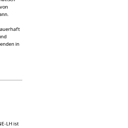
 von
ann.
dauerhaft
und
renden in
NE-LH ist