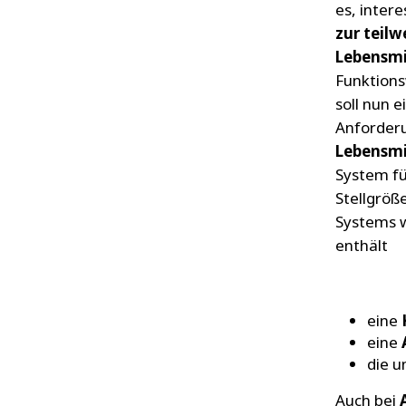
es, inter
zur teil
Lebensmi
Funktions
soll nun e
Anforder
Lebensmi
System fü
Stellgröß
Systems w
enthält
eine
eine
die u
Auch bei