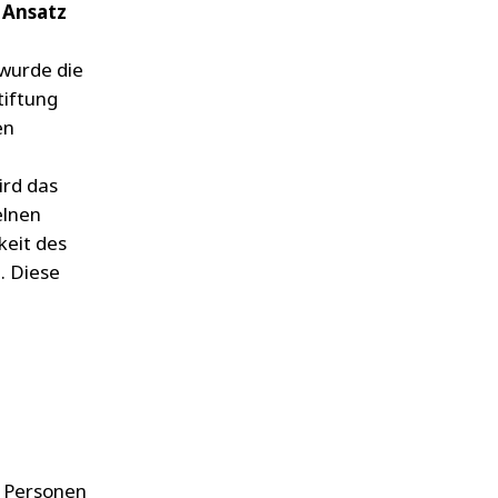
n
Ansatz
 wurde die
tiftung
en
ird das
elnen
keit des
. Diese
e Personen