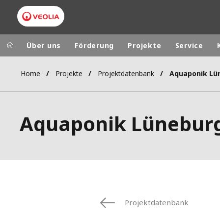
Über uns
Förderung
Projekte
Service
Home
Projekte
Projektdatenbank
Aquaponik Lü
Veolia Group
In the wo
AFRICA - MID
VEOLIA.COM
Aquaponik Lünebur
ASIA
CAMPUS
AUSTRALIA 
FOUNDATION
INSTITUTE
Projektdatenbank