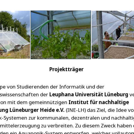
Projektträger
pe von Studierenden der Informatik und der
rswissenschaften der
Leuphana Universität Lüneburg
ve
ion mit dem gemeinnützigen
Institut für nachhaltige
ung Lüneburger Heide e.V.
(INE-LH) das Ziel, die Idee v
k-Systemen zur kommunalen, dezentralen und nachhalt
ittelerzeugung zu verbreiten. Zu diesem Zweck haben 
den ein Aquaponik-System entworfen, welches vollauto